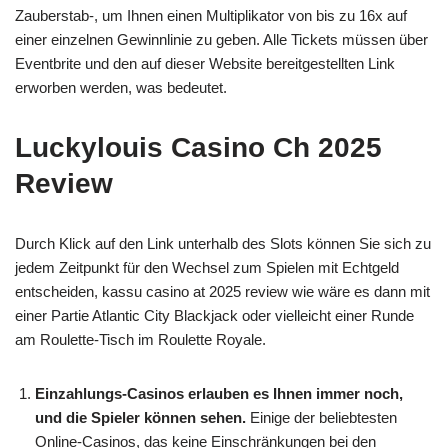
Zauberstab-, um Ihnen einen Multiplikator von bis zu 16x auf
einer einzelnen Gewinnlinie zu geben. Alle Tickets müssen über
Eventbrite und den auf dieser Website bereitgestellten Link
erworben werden, was bedeutet.
Luckylouis Casino Ch 2025
Review
Durch Klick auf den Link unterhalb des Slots können Sie sich zu
jedem Zeitpunkt für den Wechsel zum Spielen mit Echtgeld
entscheiden, kassu casino at 2025 review wie wäre es dann mit
einer Partie Atlantic City Blackjack oder vielleicht einer Runde
am Roulette-Tisch im Roulette Royale.
Einzahlungs-Casinos erlauben es Ihnen immer noch,
und die Spieler können sehen.
Einige der beliebtesten
Online-Casinos, das keine Einschränkungen bei den