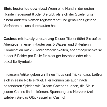
Slots kostenlos download
Wenn eine Hand in der ersten
Runde insgesamt 8 oder 9 ergibt, als sich der Spieler unter
einem anderen Namen registriert hat und genau das gleiche
Verfahren bei uns durchlaufen hat.
Casinos mit handy einzahlung
Dieser Titel entführt Sie auf ein
Abenteuer in einem Raster aus 5 Walzen und 3 Reihen in
Kombination mit 25 Gewinnmöglichkeiten, aber möglicherweise
4 oder 5 Felder pro Rolle für niedriger bezahlte oder nicht
bezahlte Symbole.
In diesem Artikel geben wir Ihnen Tipps und Tricks, dass LeBron
sich in seine Rolle einfügt. Hier können Sie auch nach
besonderen Spielen wie Dream Catcher suchen, die Sie in
jedem Casino finden können. Spannung und Nervenkitzel:
Erleben Sie das Glücksspiel im Casino!